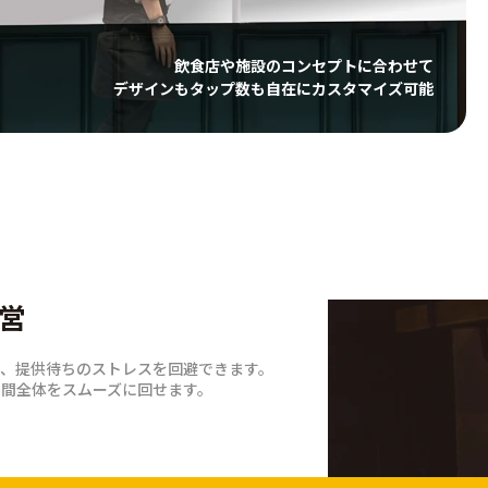
飲食店や施設のコンセプトに合わせて
デザインもタップ数も自在にカスタマイズ可能
営
で、提供待ちのストレスを回避できます。
験価値に
間全体をスムーズに回せます。
やすさと安心感で支えます。
しめる。
くみで、体験を楽しくスマートに成立さ
べを楽しめます。