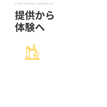
( From serving to experience )
提供から
体験へ