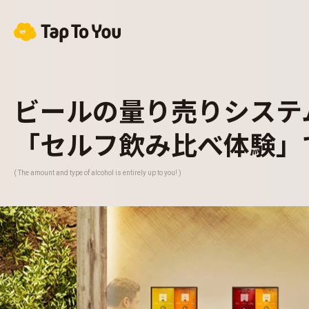
ビールの量り売りシステ
「セルフ飲み比べ体験」
( The amount and type of alcohol is entirely up to you! )