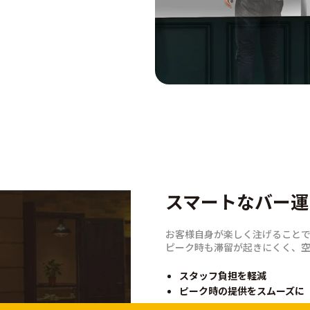
スマートなバー運
お客様自身が楽しく注げること
“注ぐ時間”が体
ピーク時も滞留が起きにくく、空
飲み比べが楽しい
スタッフ負担を軽減
自分で選んで注ぐ自由を、わかり
好きなものを、好きな量だけ楽
ピーク時の提供をスムーズに
量と金額が見える量り売りのし
量り売りなので、安心して飲み比